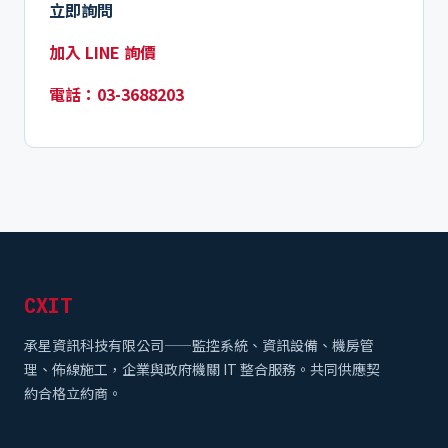
立即詢問
加入 LINE 詢價
電話：03-3688203
CXIT
承星資訊科技有限公司——監控系統、資訊設備、機房管
理、佈線施工，企業與政府機關 IT 整合服務。共同供應契
約合格立約商。