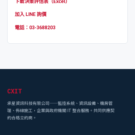
下載決策評估表（Excel）
加入 LINE 詢價
電話：03-3688203
CXIT
承星資訊科技有限公司——監控系統、資訊設備、機房管
理、佈線施工，企業與政府機關 IT 整合服務。共同供應契
約合格立約商。