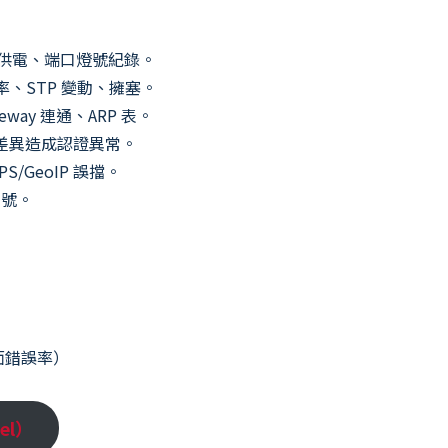
E 供電、端口燈號紀錄。
率、STP 變動、擁塞。
eway 連通、ARP 表。
 差異造成認證異常。
IPS/GeoIP 誤擋。
編號。
面錯誤率）
el）