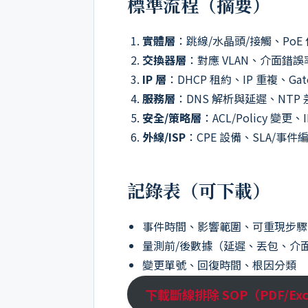
標準流程（摘要）
實體層
：跳線/水晶頭/接觸、Po
交換器層
：對應 VLAN、介面錯誤
IP 層
：DHCP 租約、IP 重複、Gat
服務層
：DNS 解析與延遲、NTP
安全/策略層
：ACL/Policy 變更、
外線/ISP
：CPE 設備、SLA/事件
記錄表（可下載）
事件時間、影響範圍、可重現步驟
量測前/後數據（延遲、丟包、介
變更單號、回復時間、根因分類
下載斷線排除 SOP（PDF/Exc