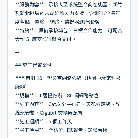
**服務內容**：承接大型系統整合商在桃園、新竹
及新北區域的末端維護人力支援，含銀行/企業年
度盤點、電腦、網路、監視器到府服務。
**特點**：具備承接轉包、白標合作能力，可配合
大型 SI 廠商進行聯合交付。
—
## 施工建置案例
### 案例 10｜辦公室網路佈線（桃園中壢某科技
廠辦）
**規模**：4 層樓廠辦，80 個網路點位
**施工內容**：Cat.6 全區布建、天花板走線、配
線架安裝、Gigabit 交換器配置
**施工週期**：5 個工作天
**完工項目**：全點位測試報告、設備台帳