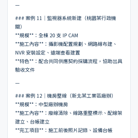
—
### 案例 11｜監視器系統新建（桃園某行政機
關）
**規模**：全棟 20 支 IP CAM
**施工內容**：攝影機配置規劃、網路線布建、
NVR 安裝設定、遠端查看建置
**特色**：配合共同供應契約採購流程，協助出具
驗收文件
—
### 案例 12｜機房整線（新北某工業區廠辦）
**規模**：中型廠辦機房
**施工內容**：廢線清除、線路重整標示、配線架
建立、台帳建立
**完工項目**：施工前後照片記錄、設備台帳