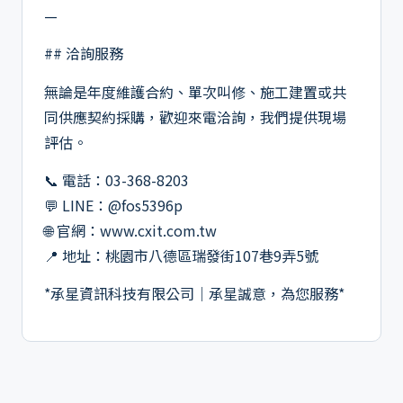
—
## 洽詢服務
無論是年度維護合約、單次叫修、施工建置或共
同供應契約採購，歡迎來電洽詢，我們提供現場
評估。
📞 電話：03-368-8203
💬 LINE：@fos5396p
🌐 官網：www.cxit.com.tw
📍 地址：桃園市八德區瑞發街107巷9弄5號
*承星資訊科技有限公司｜承星誠意，為您服務*