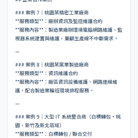
### 案例 7｜桃園某精密工業廠商
**服務類型**：廠辦資訊及監控維護合約
**服務內容**：製造業廠辦環境電腦網路維護、監
視器系統建置與維護，兼顧生產線不中斷需求。
—
### 案例 8｜桃園某窯業製造廠商
**服務類型**：資訊維護合約
**服務內容**：廠區資訊設備維護、網路連線維
護，配合製造業輪班環境排程服務。
—
### 案例 9｜大型 IT 系統整合商（白標轉包・桃
園、新竹及新北區域）
**服務類型**：白標轉包 / 聯合交付