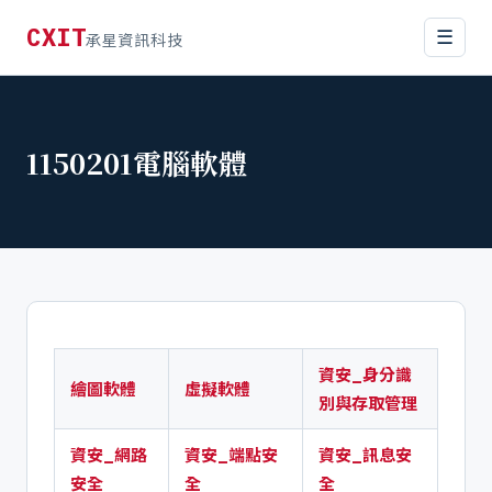
CXIT
☰
承星資訊科技
1150201電腦軟體
資安_身分識
繪圖軟體
虛擬軟體
別與存取管理
資安_網路
資安_端點安
資安_訊息安
安全
全
全