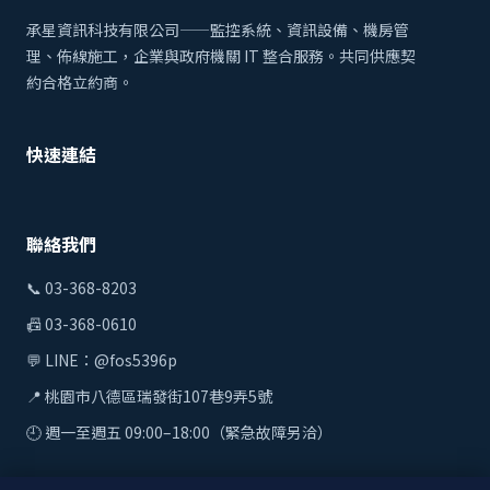
承星資訊科技有限公司——監控系統、資訊設備、機房管
理、佈線施工，企業與政府機關 IT 整合服務。共同供應契
約合格立約商。
快速連結
聯絡我們
📞
03-368-8203
📠 03-368-0610
💬 LINE：
@fos5396p
📍 桃園市八德區瑞發街107巷9弄5號
🕘 週一至週五 09:00–18:00（緊急故障另洽）